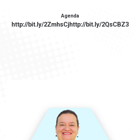
Agenda
http://bit.ly/2ZmhsCjhttp://bit.ly/2QsCBZ3