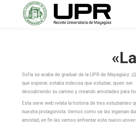
«
L
Sofía se acaba de graduar de
la
UPR de Mayagüez. ¡Qué 
que esperar; estaba indecisa que estudiar; quien ser.
descubriendo su camino y creando amistades para t
Esta
serie
web relata
la
historia de tres estudiantes q
nuestra protagonista. Vemos como se
la
s ingenian du
amistad, en fin
la
s vemos enfrentar este nuevo
uni
ver