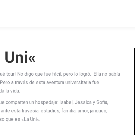
a
Uni
«
tour! No digo que fue fácil, pero lo logró. Ella no sabía
 Pero a través de esta aventura
uni
versitaria fue
oda
la
vida.
ue comparten un hospedaje: Isabel, Jessica y Sofia,
rante esta travesía: estudios, familia, amor, jangueo,
so que es «
La
Uni
«.