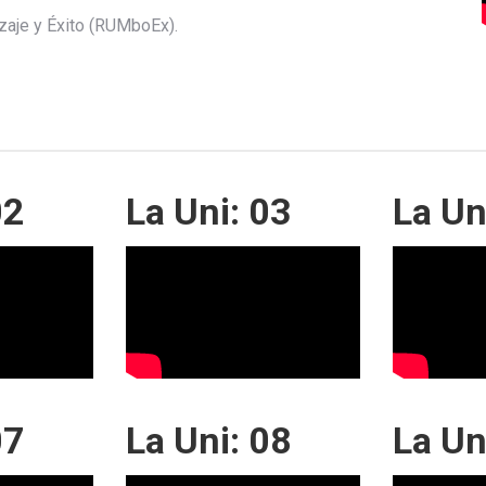
zaje y Éxito (RUMboEx).
02
La Uni: 03
La Un
07
La Uni: 08
La Un