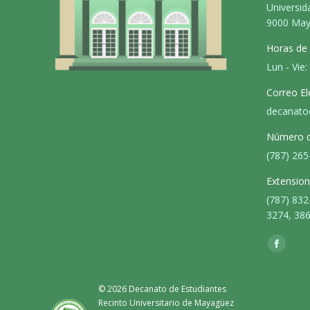
Universid
9000 May
Horas de 
Lun - Vie:
Correo El
decanato
Número de
(787) 265
Extension
(787) 832
3274, 38
Find us o
Facebo
page
opens
© 2026 Decanato de Estudiantes
Recinto Universitario de Mayagüez
in