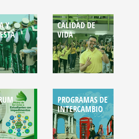
A Y
CALIDAD DE
ESTA
VIDA
-RUM
PROGRAMAS DE
INTERCAMBIO