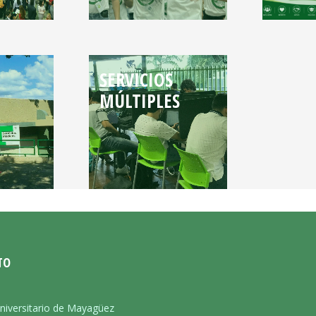
SERVICIOS
MÚLTIPLES
TO
:
niversitario de Mayagüez