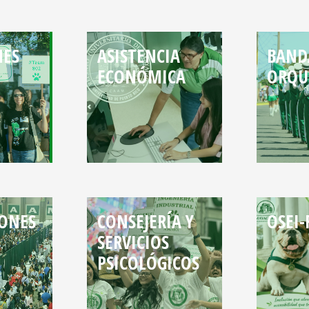
NES
ASISTENCIA
BAND
ECONÓMICA
ORQU
ONES
CONSEJERÍA Y
OSEI
SERVICIOS
PSICOLÓGICOS