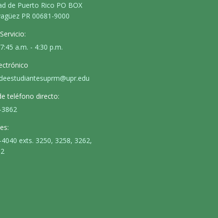
ad de Puerto Rico PO BOX
agüez PR 00681-9000
Servicio:
 7:45 a.m. - 4:30 p.m.
ectrónico
deestudiantesuprm@upr.edu
 teléfono directo:
-3862
es:
-4040 exts. 3250, 3258, 3262,
62
n:
ok