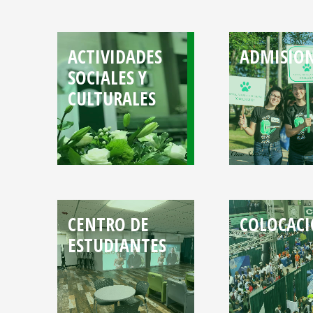
ACTIVIDADES
ADMISIO
SOCIALES Y
CULTURALES
CENTRO DE
COLOCACI
ESTUDIANTES