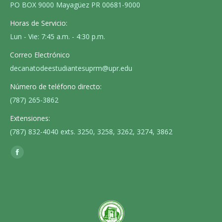
PO BOX 9000 Mayagüez PR 00681-9000
Horas de Servicio:
Lun - Vie: 7:45 a.m. - 4:30 p.m.
Correo Electrónico
decanatodeestudiantesuprm@upr.edu
Número de teléfono directo:
(787) 265-3862
Extensiones:
(787) 832-4040 exts. 3250, 3258, 3262, 3274, 3862
Find us on:
Facebook
page
opens
in
new