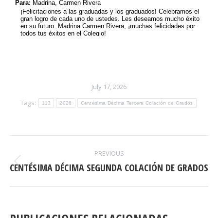
July 17, 2026
Tags:
113
2026
Centésima Décima Tercera Colación de Grados
POST
PREVIOUS
NAVIGATION
CENTÉSIMA DÉCIMA SEGUNDA COLACIÓN DE GRADOS
Previous
post: