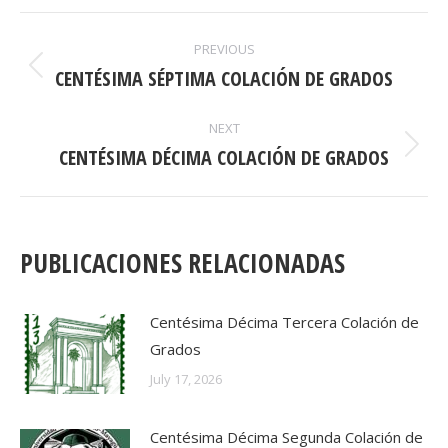
POST
PREVIOUS
NAVIGATION
CENTÉSIMA SÉPTIMA COLACIÓN DE GRADOS
Previous
post:
NEXT
CENTÉSIMA DÉCIMA COLACIÓN DE GRADOS
Next
post:
PUBLICACIONES RELACIONADAS
Centésima Décima Tercera Colación de
Grados
July 17, 2026
Centésima Décima Segunda Colación de