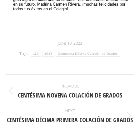
June 10, 2023
Tags:
110
2023
Centésima Décima Colación de Grados
POST
PREVIOUS
NAVIGATION
CENTÉSIMA NOVENA COLACIÓN DE GRADOS
Previous
post:
NEXT
CENTÉSIMA DÉCIMA PRIMERA COLACIÓN DE GRADOS
Next
post: