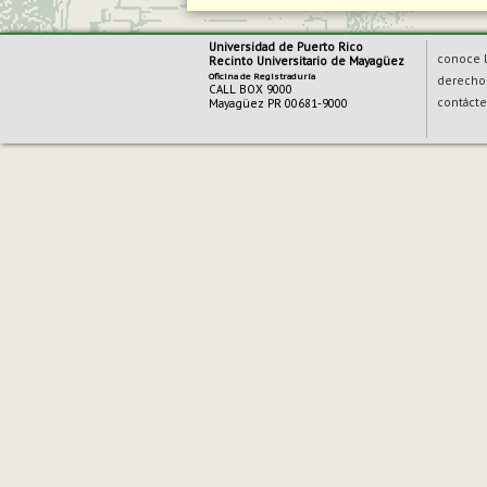
Universidad de Puerto Rico
conoce l
Recinto Universitario de Mayagüez
Oficina de Registraduría
derecho 
CALL BOX 9000
contáct
Mayagüez PR 00681-9000