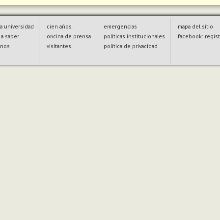
a universidad
cien años...
emergencias
mapa del sitio
a saber
oficina de prensa
políticas institucionales
facebook: regist
enos
visitantes
política de privacidad