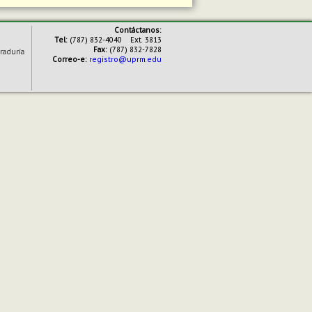
Contáctanos:
Tel:
(787) 832-4040 Ext. 3813
Fax:
(787) 832-7828
raduría
Correo-e:
registro@uprm.edu