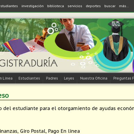
estudiantes
investigación
biblioteca
servicios
deportes
buscar
más...
en Línea
Estudiantes
Padres
Leyes
Nuestra Oficina
Preguntas 
eso
co del estudiante para el otorgamiento de ayudas econó
inanzas, Giro Postal, Pago En línea