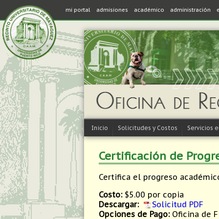
mi portal
admisiones
académico
administración
Inicio
Solicitudes y Costos
Servicios 
Certificación de Progr
Certifica el progreso académi
Costo:
$5.00 por copia
Descargar:
Solicitud PDF
Opciones de Pago:
Oficina de F