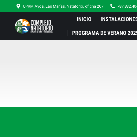
UPRM Avda. Las Marías, Natatorio, oficna 207
787.832.404
INICIO
INSTALACIONE
PROGRAMA DE VERANO 202