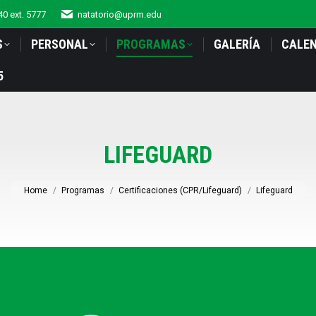
0 ext. 5777
natatorio@uprm.edu
S
PERSONAL
PROGRAMAS
GALERÍA
CALE
5
LIFEGUARD
You are here:
Home
Programas
Certificaciones (CPR/Lifeguard)
Lifeguard