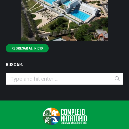
window
window
window
window
window
REGRESAR AL INICIO
BUSCAR:
Search: