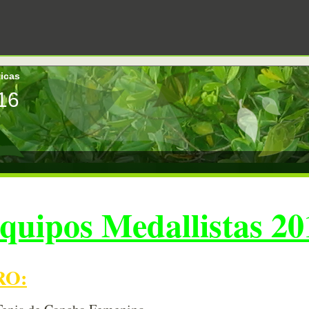
ticas
16
quipos Medallistas 20
RO: