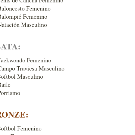
Tenis de Cancha Femenino
Baloncesto Femenino
Balompié Femenino
Natación Masculino
LATA:
Taekwondo Femenino
Campo Traviesa Masculino
Softbol Masculino
Baile
Porrismo
RONZE:
Softbol Femenino