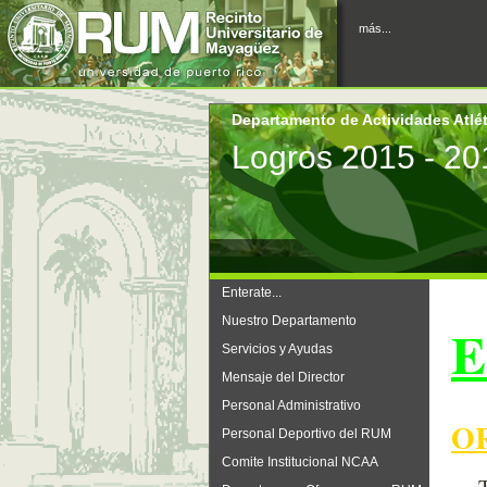
más...
Departamento de Actividades Atlé
Logros 2015 - 20
Enterate...
Nuestro Departamento
E
Servicios y Ayudas
Mensaje del Director
Personal Administrativo
O
Personal Deportivo del RUM
Comite Institucional NCAA