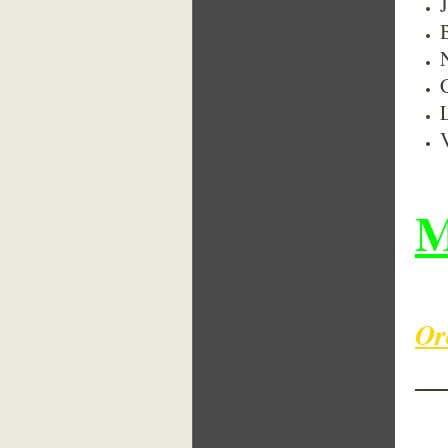
M
Or
Ha