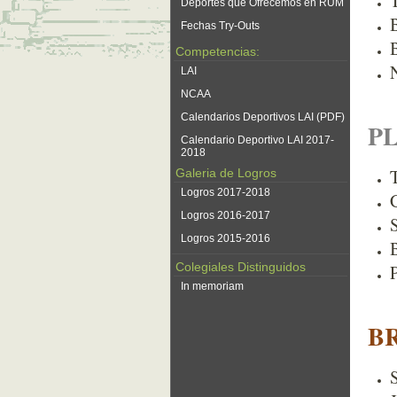
Deportes que Ofrecemos en RUM
Fechas Try-Outs
Competencias:
LAI
NCAA
Calendarios Deportivos LAI (PDF)
P
Calendario Deportivo LAI 2017-
2018
Galeria de Logros
Logros 2017-2018
Logros 2016-2017
Logros 2015-2016
Colegiales Distinguidos
In memoriam
B