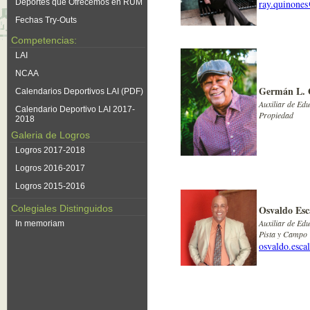
Deportes que Ofrecemos en RUM
ray.quinone
Fechas Try-Outs
Competencias:
LAI
NCAA
Germán L. 
Calendarios Deportivos LAI (PDF)
Auxiliar de Edu
Calendario Deportivo LAI 2017-
Propiedad
2018
Galeria de Logros
Logros 2017-2018
Logros 2016-2017
Logros 2015-2016
Colegiales Distinguidos
Osvaldo Esc
Auxiliar de Edu
In memoriam
Pista y Campo
osvaldo.esca