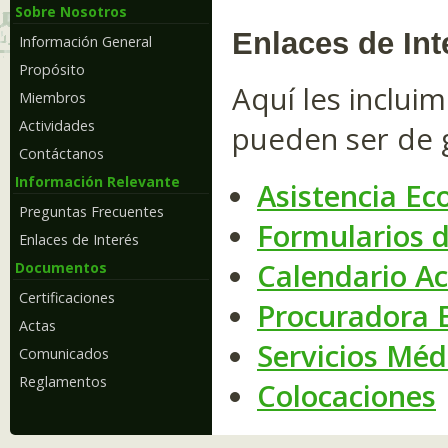
Sobre Nosotros
Enlaces de Int
Información General
Propósito
Aquí les inclui
Miembros
Actividades
pueden ser de 
Contáctanos
Información Relevante
Asistencia E
Preguntas Frecuentes
Formularios d
Enlaces de Interés
Calendario A
Documentos
Certificaciones
Procuradora E
Actas
Servicios Méd
Comunicados
Reglamentos
Colocaciones