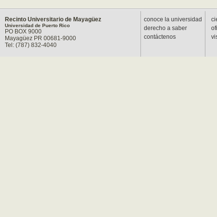
Recinto Universitario de Mayagüez
conoce la universidad
ci
Universidad de Puerto Rico
derecho a saber
of
PO BOX 9000
contáctenos
vi
Mayagüez PR 00681-9000
Tel: (787) 832-4040