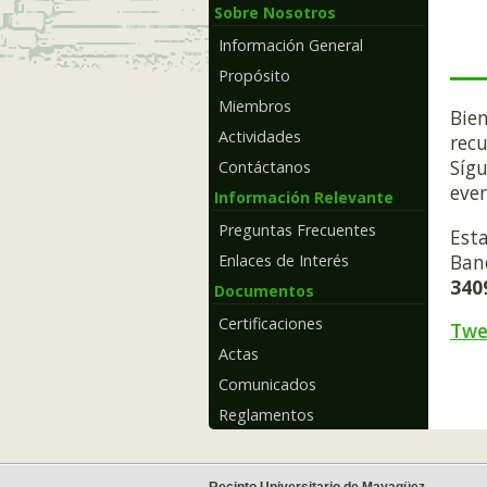
Sobre Nosotros
Información General
Propósito
Miembros
Bien
Actividades
recu
Síg
Contáctanos
even
Información Relevante
Preguntas Frecuentes
Esta
Ban
Enlaces de Interés
340
Documentos
Certificaciones
Twe
Actas
Comunicados
Reglamentos