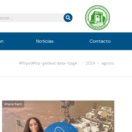
ón
Noticias
Contacto
#!trpst#trp-gettext data-trpge…
2024
agosto
Important