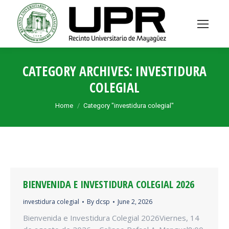
CATEGORY ARCHIVES:
INVESTIDURA
COLEGIAL
You are here:
Home
Category "investidura colegial"
BIENVENIDA E INVESTIDURA COLEGIAL 2026
investidura colegial
By
dcsp
June 2, 2026
Bienvenida e Investidura Colegial 2026Viernes, 14