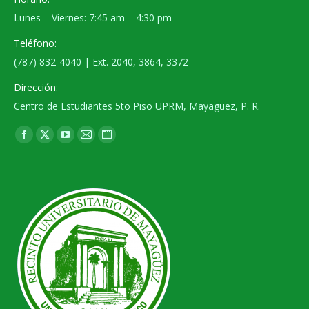
Lunes – Viernes: 7:45 am – 4:30 pm
Teléfono:
(787) 832-4040 | Ext. 2040, 3864, 3372
Dirección:
Centro de Estudiantes 5to Piso UPRM, Mayagüez, P. R.
Find us on:
Facebook
X
YouTube
Mail
Website
page
page
page
page
page
opens
opens
opens
opens
opens
in
in
in
in
in
new
new
new
new
new
window
window
window
window
window