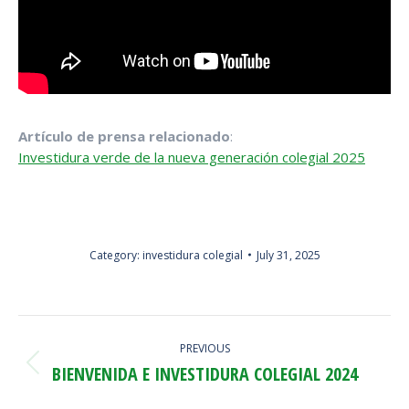
Artículo de prensa relacionado
:
Investidura verde de la nueva generación colegial 2025
Category:
investidura colegial
July 31, 2025
POST
PREVIOUS
NAVIGATION
BIENVENIDA E INVESTIDURA COLEGIAL 2024
Previous
post: