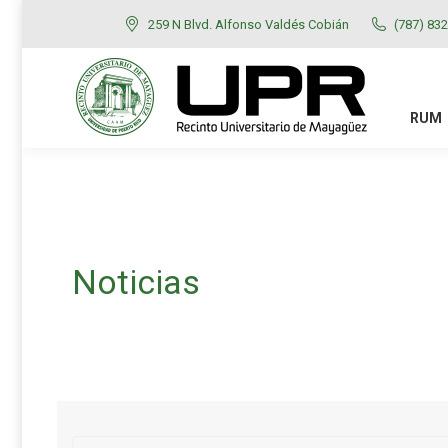
259 N Blvd. Alfonso Valdés Cobián
(787) 83
RUM
ADMISIONES
RUM
Noticias