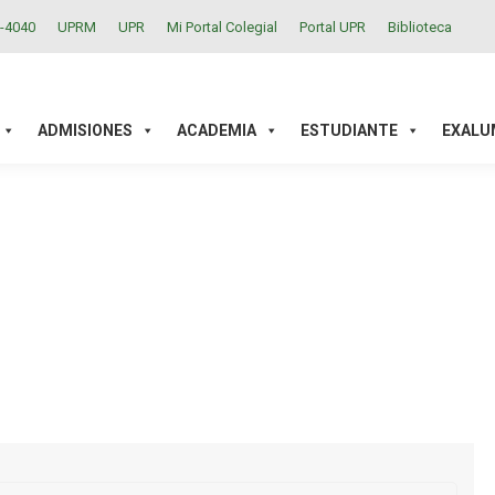
2-4040
UPRM
UPR
Mi Portal Colegial
Portal UPR
Biblioteca
ACADEMIA
ESTUDIANTE
EXALUMNOS
INVESTIGAC
ADMISIONES
ACADEMIA
ESTUDIANTE
EXALU