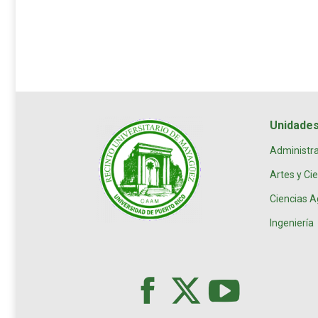
Unidade
Administr
Artes y Ci
Ciencias A
Ingeniería
red
X
red