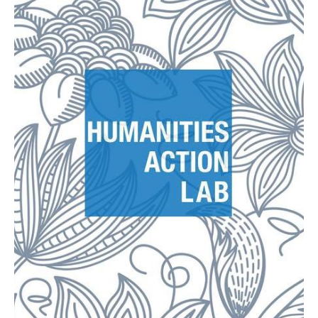
trabajar junto a la Dra. Ricia Anne Chansky.
han sido seleccionados como estudiantes becarios para
Brenda Y. Flores Santiago y Bryan Ramos Romero, quienes
Decanato de Artes y Ciencias felicita a los estudiantes
Romero obtienen beca del “Humanities Action Lab” El
Estudiantes Brenda Y. Flores Santiago y Bryan Ramos
del “Humanities Action Lab”
y Bryan Ramos Romero obtienen beca
Estudiantes Brenda Y. Flores Santiago