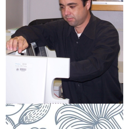
bioinspiradas.
adhesión bacteriana en matrices nanométricas
morfología y la densidad de las nanopartículas en la
de NSF por su proyecto Prueba de los efectos de la
del Departamento de Química quien recibió una subvención
de Artes y Ciencias felicita al Dr. Marco De Jesús, catedrático
Dr. Marco De Jesús recibe subvención de NSF El Decanato
de NSF
Dr. Marco De Jesús recibe subvención