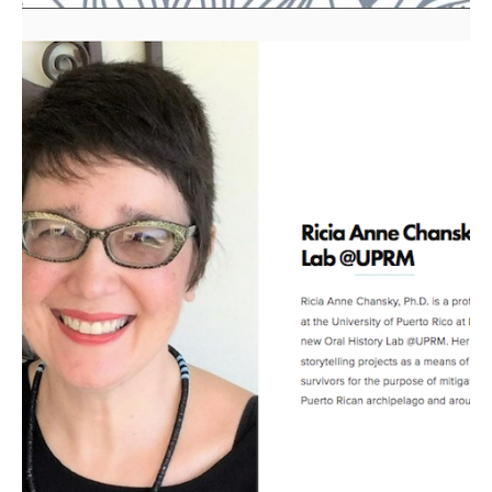
Biblioteca General.
laboratorio está adscrito al Departamento de Ingles y a la
subvención de $1,833,000 por la Mellon Foundation. Este
dirección de la Prof. Jaquelina Alvarez, recibió una
Chansky, catedrática del Departamento de Inglés, y co-
El Oral History Lab, bajo la dirección de la Dra. Ricia A.
Lab
Millonaria subvención al Oral History