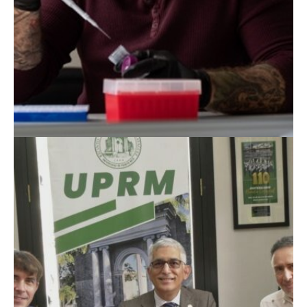
Dr. Timothy J. Colston
Humanidades.
Dra. Cora Monroe, también del Departamento de
investigadores Dra. Iliaris Avilés, Prof. Baruch Vergara y la
este proyecto junto al doctor Herlihy-Mera, los co-
subvencionado por la Mellon Foundation. Colaboran en