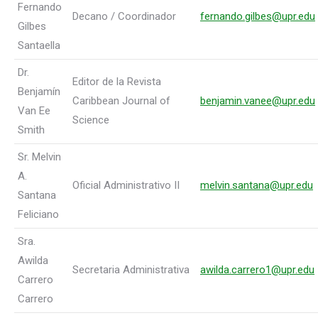
Fernando
Decano / Coordinador
fernando.gilbes@upr.edu
Gilbes
Santaella
Dr.
Editor de la Revista
Benjamín
Caribbean Journal of
benjamin.vanee@upr.edu
Van Ee
Science
Smith
Sr. Melvin
A.
Oficial Administrativo II
melvin.santana@upr.edu
Santana
Feliciano
Sra.
Awilda
Secretaria Administrativa
awilda.carrero1@upr.edu
Carrero
Carrero