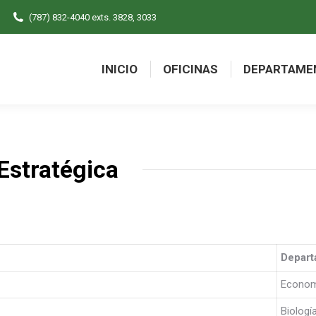
(787) 832-4040 exts. 3828, 3033
INICIO
OFICINAS
DEPARTAME
INICIO
OFICINAS
DEPARTAME
Estratégica
Depart
Econom
Biologí