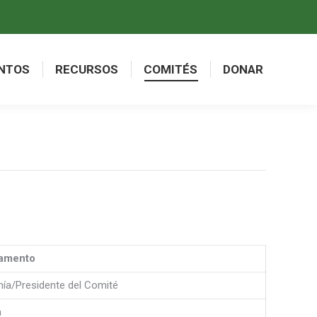
NTOS
RECURSOS
COMITÉS
DONAR
NTOS
RECURSOS
COMITÉS
DONAR
amento
ía/Presidente del Comité
a