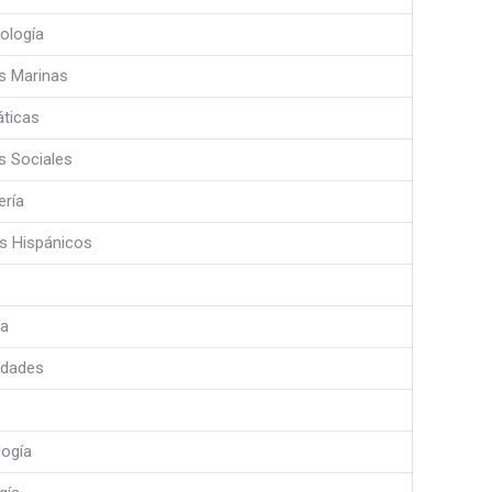
ología
s Marinas
ticas
s Sociales
ería
s Hispánicos
ía
dades
logía