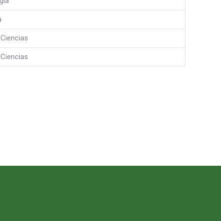
gía
a
 Ciencias
 Ciencias