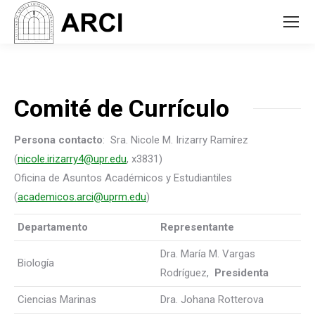
Comité de Currículo
Persona contacto
: Sra. Nicole M. Irizarry Ramírez
(
nicole.irizarry4@upr.edu
, x3831)
Oficina de Asuntos Académicos y Estudiantiles
(
academicos.arci@uprm.edu
)
Departamento
Representante
Dra. María M. Vargas
Biología
Rodríguez,
Presidenta
Ciencias Marinas
Dra. Johana Rotterova