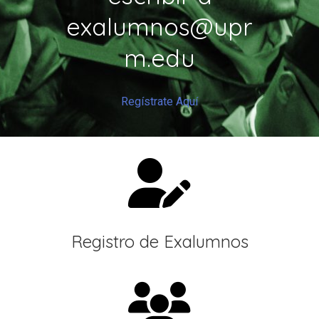
exalumnos@upr
m.edu
Regístrate Aquí
Registro de Exalumnos