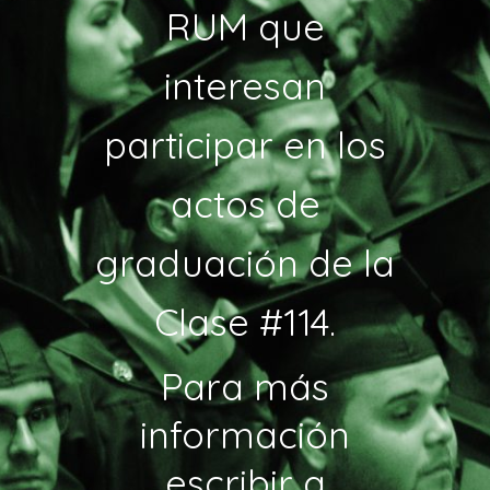
RUM que
interesan
participar en los
actos de
graduación de la
Clase #114.
Para más
información
escribir a