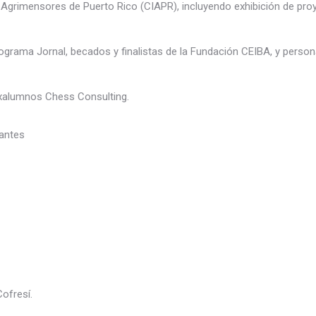
y Agrimensores de Puerto Rico (CIAPR), incluyendo exhibición de pro
rograma Jornal, becados y finalistas de la Fundación CEIBA, y person
exalumnos Chess Consulting.
iantes
Cofresí.