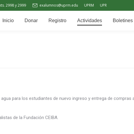
xts. 2998 y 2999
exalumnos@uprm.edu
UPRM
UPR
stro
Actividades
Boletines
Tienda
Noticias
Inicio
Donar
Registro
Actividades
Boletines
de agua para los estudiantes de nuevo ingreso y entrega de compra
alistas de la Fundación CEIBA.