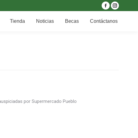
Facebook
Instagram
Becas
Contáctanos
page
page
Tienda
Noticias
Becas
Contáctanos
opens
opens
in
in
new
new
window
window
s auspiciadas por Supermercado Pueblo