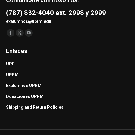
(787) 832-4040 ext. 2998 y 2999
exalumnos@uprm.edu
Find us on:
Facebook
X
YouTube
page
page
page
Enlaces
opens
opens
opens
in
in
in
UPR
new
new
new
UPRM
window
window
window
Exalumnos UPRM
Donaciones UPRM
Shipping and Return Policies