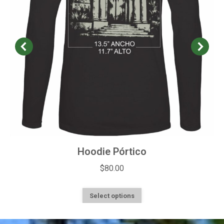
Hoodie Pórtico
$
80.00
This
Select options
product
has