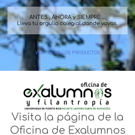
multiple
variants.
The
options
may
be
VER TODOS LOS PRODUCTOS
chosen
on
the
product
page
Visita la página de la
Oficina de Exalumnos