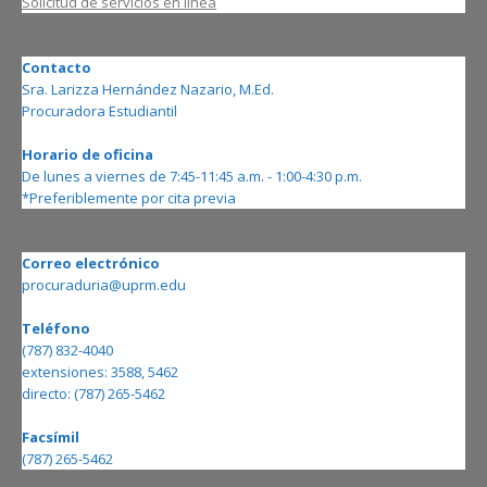
Solicitud de servicios en línea
Contacto
Sra. Larizza Hernández Nazario, M.Ed.
Procuradora Estudiantil
Horario de oficina
De lunes a viernes de 7:45-11:45 a.m. - 1:00-4:30 p.m.
*Preferiblemente por cita previa
Correo electrónico
procuraduria@uprm.edu
Teléfono
(787) 832-4040
extensiones: 3588, 5462
directo: (787) 265-5462
Facsímil
(787) 265-5462