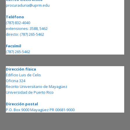
procuraduria@uprm.edu
Teléfono
(787) 832-4040
extensiones: 3588, 5462
directo: (787) 265-5462
Facsímil
(787) 265-5462
Dirección física
Edificio Luis de Celis
Oficina 324
Recinto Universitario de Mayagüez
Universidad de Puerto Rico
Dirección postal
P.O. Box 9000 Mayagüez PR 00681-9000