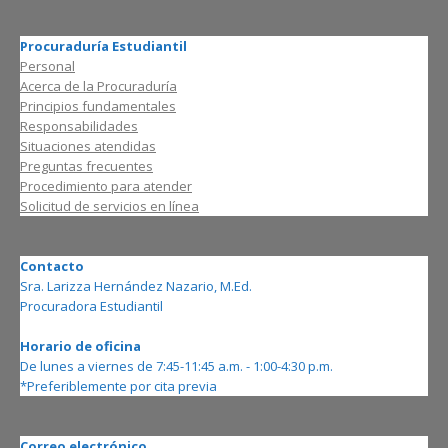
Procuraduría Estudiantil
Personal
Acerca de la Procuraduría
Principios fundamentales
Responsabilidades
Situaciones atendidas
Preguntas frecuentes
Procedimiento para atender
Solicitud de servicios en línea
Contacto
Sra. Larizza Hernández Nazario, M.Ed.
Procuradora Estudiantil
Horario de oficina
De lunes a viernes de 7:45-11:45 a.m. - 1:00-4:30 p.m.
*Preferiblemente por cita previa
Correo electrónico