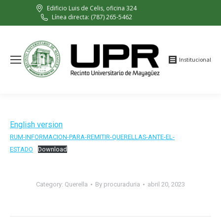
Edificio Luis de Celis, oficina 324
Línea directa: (787) 265-5462
Institucional
English version
RUM-INFORMACION-PARA-REMITIR-QUERELLAS-ANTE-EL-
ESTADO
Download
Category:
Querella
By
procuraduria
abril 20, 2023