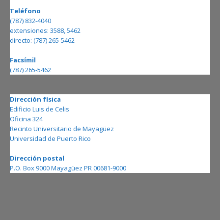
Teléfono
(787) 832-4040
extensiones: 3588, 5462
directo: (787) 265-5462
Facsímil
(787) 265-5462
Dirección física
Edificio Luis de Celis
Oficina 324
Recinto Universitario de Mayagüez
Universidad de Puerto Rico
Dirección postal
P.O. Box 9000 Mayagüez PR 00681-9000