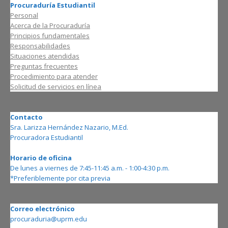
Procuraduría Estudiantil
Personal
Acerca de la Procuraduría
Principios fundamentales
Responsabilidades
Situaciones atendidas
Preguntas frecuentes
Procedimiento para atender
Solicitud de servicios en línea
Contacto
Sra. Larizza Hernández Nazario, M.Ed.
Procuradora Estudiantil
Horario de oficina
De lunes a viernes de 7:45-11:45 a.m. - 1:00-4:30 p.m.
*Preferiblemente por cita previa
Correo electrónico
procuraduria@uprm.edu