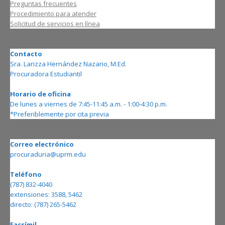
Preguntas frecuentes
Procedimiento para atender
Solicitud de servicios en línea
Contacto
Sra. Larizza Hernández Nazario, M.Ed.
Procuradora Estudiantil
Horario de oficina
De lunes a viernes de 7:45-11:45 a.m. - 1:00-4:30 p.m.
*Preferiblemente por cita previa
Correo electrónico
procuraduria@uprm.edu
Teléfono
(787) 832-4040
extensiones: 3588, 5462
directo: (787) 265-5462
Facsímil