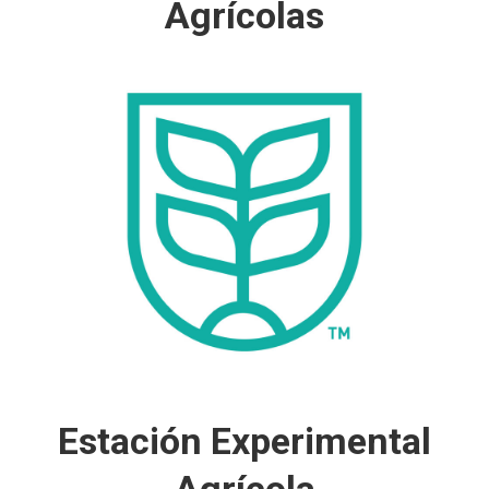
Agrícolas
La Facultad de Ciencias Agrícolas del Colegio de
Ciencias Agrícolas se creó en 1911. Consta de
cinco departamentos académicos que ofrecen
13 programas de estudio a nivel sub graduado.
A nivel graduado se ofrece enseñanza
conducente al grado de Maestro en Ciencias en
diez opciones
Aprender más
Estación Experimental