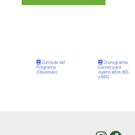
Currículo del
Cronograma
Programa
Cursos para
(Opúsculo)
cuatro años (BS
y MS)