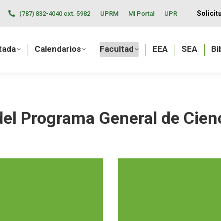
Solici
(787) 832-4040 ext. 5982
UPRM
Mi Portal
UPR
Facultad
EEA
SEA
Biblioteca EEA
Finca
tada
Calendarios
Facultad
EEA
SEA
Bi
el Programa General de Cien
ortunidades
Salidas
adémicas y
Profesional