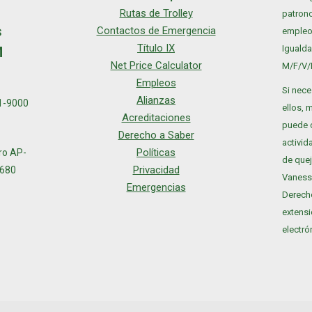
gram
ebook
Rutas de Trolley
patrono
s
Contactos de Emergencia
empleo
Título IX
Igualda
M
Net Price Calculator
M/F/V/
Empleos
Si nece
Alianzas
1-9000
ellos, 
Acreditaciones
puede 
Derecho a Saber
activid
Políticas
ero AP-
de quej
Privacidad
0680
Vaness
Emergencias
Derecho
extensi
electr