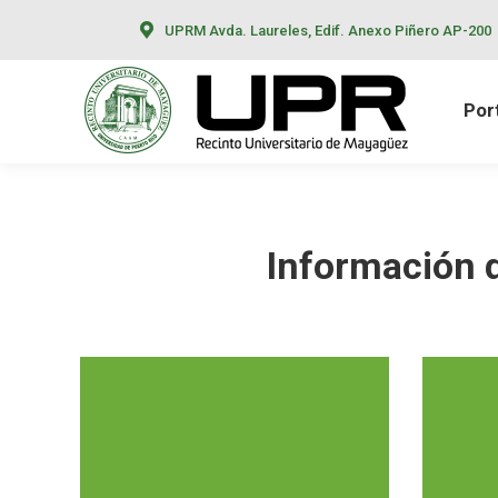
UPRM Avda. Laureles, Edif. Anexo Piñero AP-200
Portada
Calendarios
Por
Información d
Propósito y
Op
Enfoque del
Ac