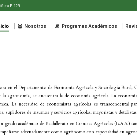
Piñero P-129
nicio
Nosotros
Programas Académicos
Revis
nicio
Nosotros
Programas Académicos
Revis
bora en el Departamento de Economía Agrícola y Sociología Rural, C
e la agronomía, se encuentra la de economía agrícola. La economía a
nómica. La necesidad de economistas agrícolas es transcendental par
 suplidores de insumos y servicios agrícolas, mayoristas y detallista
n grado académico de Bachillerato en Ciencias Agrícolas (B.A.S.) tan
mpeñarse adecuadamente como agrónomo con especialidad en agroemp