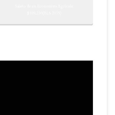
Salario de un Economista Agrícola:
$109,230(BLS 2015)