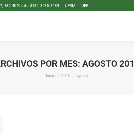
7) 832-4040 exts. 3131, 3135, 3139
UPRM
UPR
RCHIVOS POR MES:
AGOSTO 20
Estás aquí:
Inicio
2018
agosto