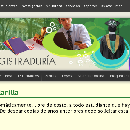
estudiantes
investigación
biblioteca
servicios
deportes
buscar
más...
en Línea
Estudiantes
Padres
Leyes
Nuestra Oficina
Preguntas 
lanilla
tomáticamente, libre de costo, a todo estudiante que ha
De desear copias de años anteriores debe solicitar esta c