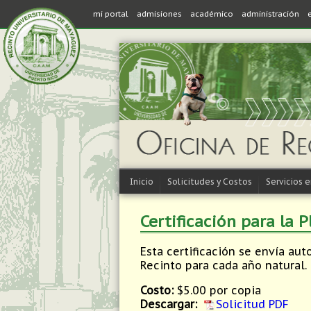
mi portal
admisiones
académico
administración
Inicio
Solicitudes y Costos
Servicios 
Certificación para la P
Esta certificación se envía au
Recinto para cada año natural. 
Costo:
$5.00 por copia
Descargar:
Solicitud PDF