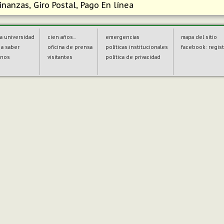
inanzas, Giro Postal, Pago En línea
a universidad
cien años...
emergencias
mapa del sitio
a saber
oficina de prensa
políticas institucionales
facebook: regist
enos
visitantes
política de privacidad