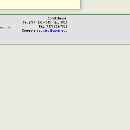
Contáctanos:
Tel:
(787) 832-4040 Ext. 3813
Fax:
(787) 832-7828
raduría
Correo-e:
registro@uprm.edu