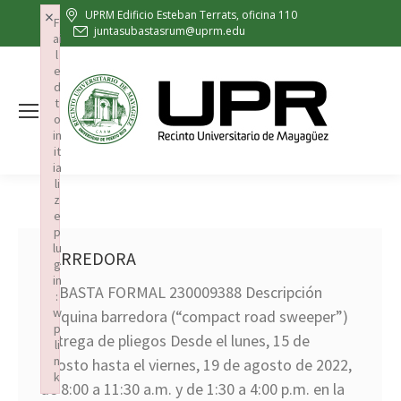
×
UPRM Edificio Esteban Terrats, oficina 110
F
juntasubastasrum@uprm.edu
ai
l
e
d
t
o
in
it
ia
li
z
e
p
lu
BARREDORA
g
in
SUBASTA FORMAL 230009388 Descripción
:
w
Máquina barredora (“compact road sweeper”)
p
Entrega de pliegos Desde el lunes, 15 de
li
n
agosto hasta el viernes, 19 de agosto de 2022,
k
de 8:00 a 11:30 a.m. y de 1:30 a 4:00 p.m. en la
Failed to initialize plugin: wplink