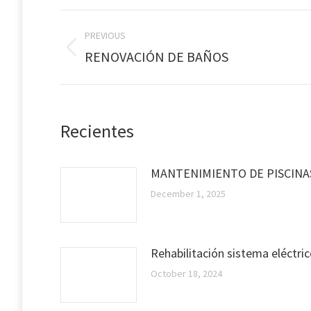
Post
PREVIOUS
navigation
Previous
RENOVACIÓN DE BAÑOS
post:
Recientes
MANTENIMIENTO DE PISCINA
December 1, 2025
Rehabilitación sistema eléctri
October 18, 2024