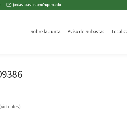
0
juntasubastasrum@uprm.edu
la Junta
Aviso de Subastas
Localización
Oficina de C
Sobre la Junta
Aviso de Subastas
Localiz
09386
virtuales)