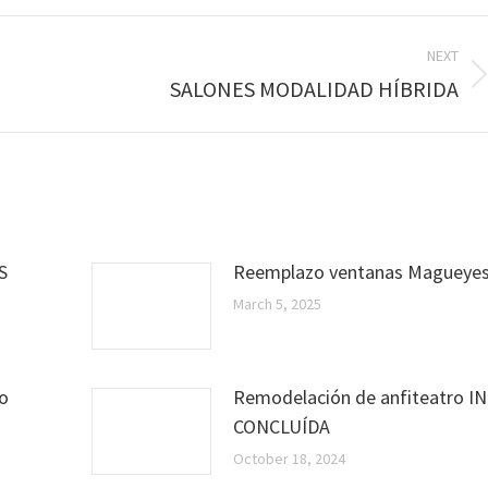
NEXT
Next
SALONES MODALIDAD HÍBRIDA
post:
S
Reemplazo ventanas Magueye
March 5, 2025
co
Remodelación de anfiteatro IN
CONCLUÍDA
October 18, 2024