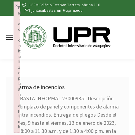
×
UPRM Edificio Esteban Terrats, oficina 110
F
juntasubastasrum@uprm.edu
ai
l
e
d
t
o
in
it
ia
li
z
e
p
lu
Alarma de incendios
g
in
SUBASTA INFORMAL 230009851 Descripción
:
w
Reemplazo de panel y componentes de alarma
p
contra incendios. Entrega de pliegos Desde el
li
n
lunes, 9 hasta el viernes, 13 de enero de 2023,
k
de 8:00 a 11:30 a.m. y de 1:30 a 4:00 p.m. en la
Failed to initialize plugin: wplink