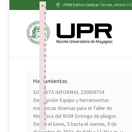
×
UPRM Edificio Esteban Terrats, oficina 11
Sobre 
F
ai
l
e
d
t
o
in
it
ia
li
z
e
p
Herramientas
lu
g
SUBASTA INFORMAL 230009754
in
:
Descripción Equipo y herramientas
w
mecánicas diversas para el Taller de
p
li
Mecánica del RUM Entrega de pliegos
n
Desde el lunes, 5 hasta el viernes, 9 de
k
Failed to initialize plugin: wplink
diciembre de 2022, de 8:00 a 11:30 a.m. y