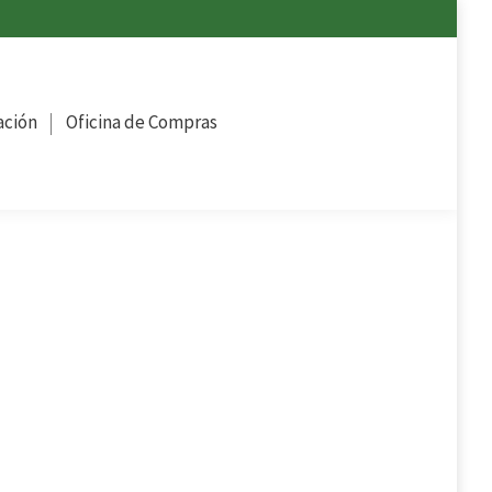
ompras
ación
Oficina de Compras