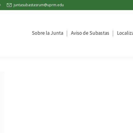
0
juntasubastasrum@uprm.edu
la Junta
Aviso de Subastas
Localización
Oficina de C
Sobre la Junta
Aviso de Subastas
Localiz