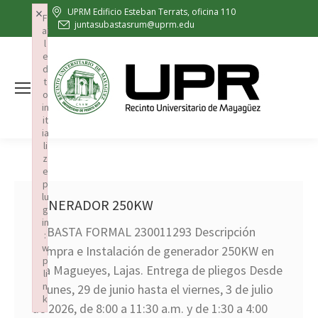
×
UPRM Edificio Esteban Terrats, oficina 110
F
juntasubastasrum@uprm.edu
ai
l
e
d
t
o
in
it
ia
li
z
e
p
lu
GENERADOR 250KW
g
in
SUBASTA FORMAL 230011293 Descripción
:
w
Compra e Instalación de generador 250KW en
p
Isla Magueyes, Lajas. Entrega de pliegos Desde
li
n
el lunes, 29 de junio hasta el viernes, 3 de julio
k
de 2026, de 8:00 a 11:30 a.m. y de 1:30 a 4:00
Failed to initialize plugin: wplink