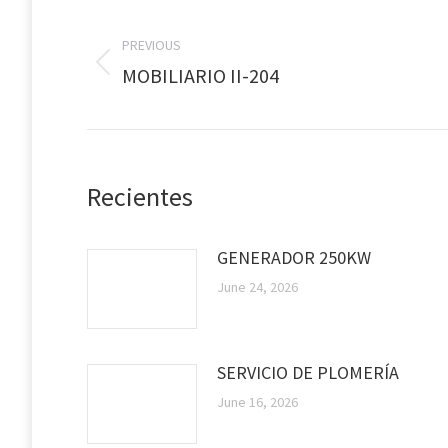
Post
navigation
PREVIOUS
Previous
MOBILIARIO II-204
post:
Recientes
GENERADOR 250KW
June 24, 2026
SERVICIO DE PLOMERÍA
June 16, 2026