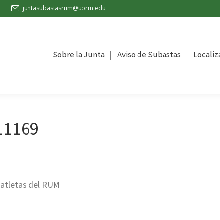
0
juntasubastasrum@uprm.edu
la Junta
Aviso de Subastas
Localización
Oficina de C
Sobre la Junta
Aviso de Subastas
Localiz
11169
e atletas del RUM