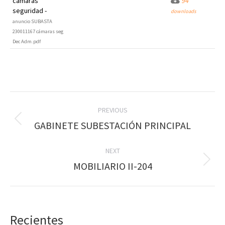
cámaras
94
seguridad -
downloads
anuncio SUBASTA
230011167 cámaras seg
Dec Adm.pdf
Post
PREVIOUS
navigation
Previous
GABINETE SUBESTACIÓN PRINCIPAL
post:
NEXT
Next
MOBILIARIO II-204
post:
Recientes