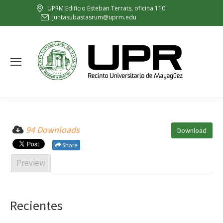
UPRM Edificio Esteban Terrats, oficina 110
juntasubastasrum@uprm.edu
94 Downloads
Download
Share
Preview
Recientes