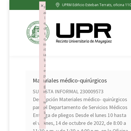
×
UPRM Edificio Esteban Terrats, oficina 11
Sobre 
F
ai
l
e
d
t
o
in
it
ia
li
z
e
p
Materiales médico-quirúrgicos
lu
g
SUBASTA INFORMAL 230009573
in
:
Descripción Materiales médico- quirúrgicos
w
para el Departamento de Servicios Médicos
p
li
Entrega de pliegos Desde el lunes 10 hasta
n
el viernes, 14 de octubre de 2022, de 8:00 a
k
Failed to initialize plugin: wplink
11:30 a.m. y de 1:30 a 4:00 p.m. en la Oficina