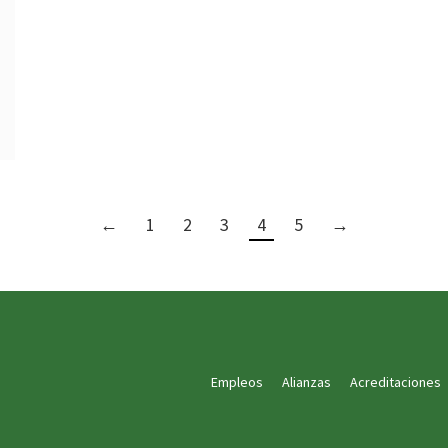
←
1
2
3
4
5
→
Empleos
Alianzas
Acreditaciones