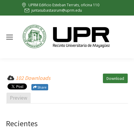
UPRM Edificio Esteban Terrats, oficina 110
juntasubastasrum@uprm.edu
102 Downloads
Download
Share
Preview
Recientes