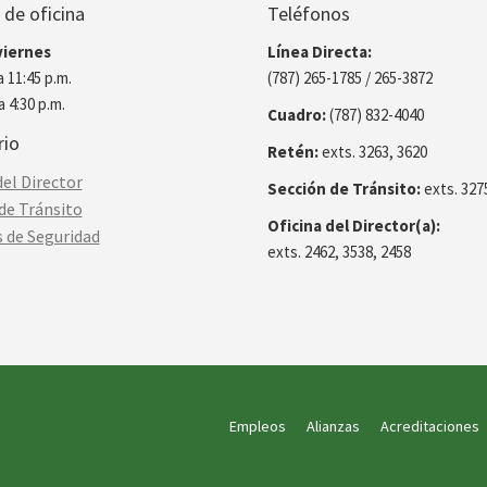
 de oficina
Teléfonos
viernes
Línea Directa:
a 11:45 p.m.
(787) 265-1785 / 265-3872
a 4:30 p.m.
Cuadro:
(787) 832-4040
rio
Retén:
exts. 3263, 3620
del Director
Sección de Tránsito:
exts. 327
de Tránsito
Oficina del Director(a):
s de Seguridad
exts. 2462, 3538, 2458
Empleos
Alianzas
Acreditaciones