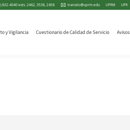
) 832-4040 exts. 2462, 3538, 2458
transito@uprm.edu
UPRM
UPR
tionario de Calidad de Servicio
Avisos y Alertas
Reglamen
to y Vigilancia
Cuestionario de Calidad de Servicio
Avisos