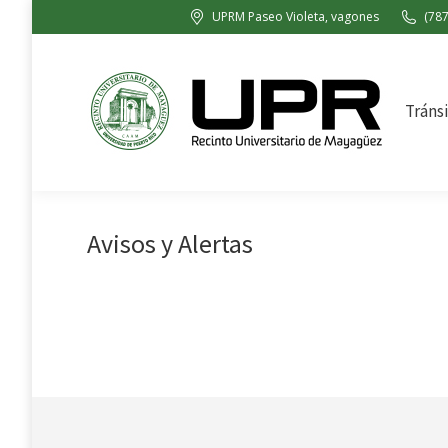
UPRM Paseo Violeta, vagones
(787
Tránsito y Vigilancia
Cues
Tránsi
Avisos y Alertas