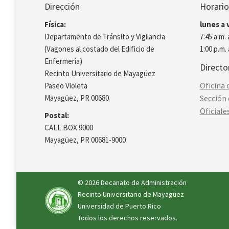
Dirección
Horario
Física:
lunes a 
Departamento de Tránsito y Vigilancia
7:45 a.m. 
(Vagones al costado del Edificio de
1:00 p.m. 
Enfermería)
Directo
Recinto Universitario de Mayagüez
Oficina 
Paseo Violeta
Mayagüez, PR 00680
Sección 
Oficiale
Postal:
CALL BOX 9000
Mayagüez, PR 00681-9000
© 2026
Decanato de Administración
Recinto Universitario de Mayagüez
Universidad de Puerto Rico
Todos los derechos reservados.