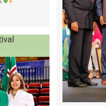
o.
ival