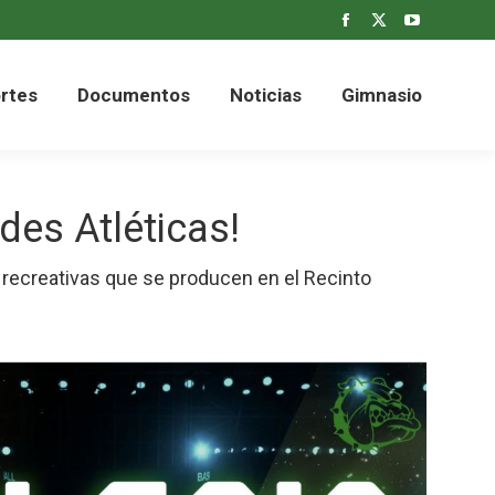
Facebook
X
YouTube
rtes
Documentos
Noticias
Gimnasio
page
page
page
opens
opens
opens
rtes
Documentos
Noticias
Gimnasio
in
in
in
new
new
new
window
window
window
des Atléticas!
y recreativas que se producen en el Recinto