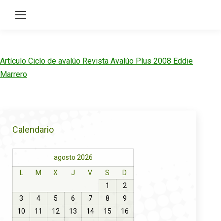
Artículo Ciclo de avalúo Revista Avalúo Plus 2008 Eddie
Marrero
Calendario
agosto 2026
L
M
X
J
V
S
D
1
2
3
4
5
6
7
8
9
10
11
12
13
14
15
16