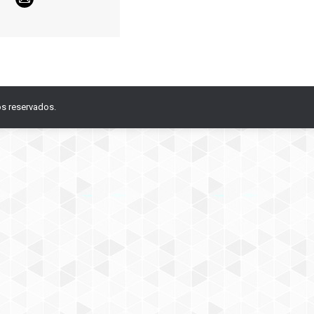
E-
mail
os reservados.