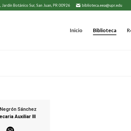
 Jardín Botánico Sur, San Juan, PR 00926
biblioteca.eea@upr.edu
Inicio
Biblioteca
Rec
Inicio
Biblioteca
R
 Negrón Sánchez
ecaria Auxiliar III