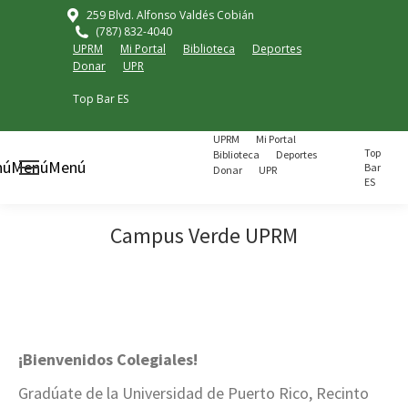
259 Blvd. Alfonso Valdés Cobián
(787) 832-4040
UPRM
Mi Portal
Biblioteca
Deportes
Donar
UPR
Top Bar ES
UPRM
Mi Portal
Top
Biblioteca
Deportes
nú
Menú
Menú
Bar
Donar
UPR
ES
Campus Verde UPRM
¡Bienvenidos Colegiales!
Gradúate de la Universidad de Puerto Rico, Recinto