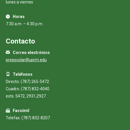
lunes a viernes
Horas
7:30 a.m. – 4:30 p.m.
Contacto
Correo electrónico
preescolar@uprm.edu
Teléfonos
Directo: (787) 265-5472
Cuadro: (787) 832-4040
exts. 5472, 2931,2927
Facsímil
Telefax: (787) 832-8207